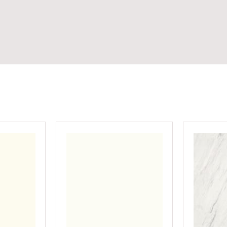
ouverts d'un papier décor imprégné de résine mélaminé
es de surfaces coordonnées.
ication de mobilier.