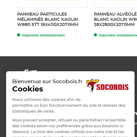
PANNEAU PARTICULES
PANNEAU ALVÉOLÉ
MÉLAMINÉS BLANC KAOLIN
BLANC KAOLIN W9
W980 ST7 19X4110X2070MM
38X2800X2070MM
Disponible immédiatement
Disponible immédiatem
Bienvenue sur Socobois.fr
Cookies
Nous utilisons des cookies afin de
permettre un bon fonctionnement du site et réaliser des
statistiques de visite.
ROSIERES-PRES-TROYES
Nos pr
Vous pouvez accepter, refuser ou paramétrer l’ensemble
Bois de stru
42 RUE PASTEUR
des cookies selon vos préférences grâce aux boutons ci-
10430 ROSIERES-PRES-TROYES
Panneau
dessous. La liste des cookies utilisés sur notre site et les