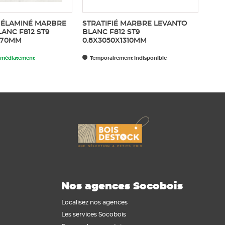
ÉLAMINÉ MARBRE
STRATIFIÉ MARBRE LEVANTO
PAN
ANC F812 ST9
BLANC F812 ST9
MÉL
070MM
0.8X3050X1310MM
ST9
mmédiatement
Temporairement indisponible
Dis
Nos agences Socobois
Localisez nos agences
Les services Socobois