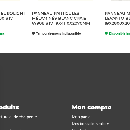
 EUROLIGHT
PANNEAU PARTICULES
PANNEAU M
80 ST7
MÉLAMINÉS BLANC CRAIE
LEVANTO BL
W908 ST7 19X4110X2070MM
19X2800X2
ent
Temporairement indisponible
Disponible i
oduits
Mon compte
cture et de charpente
Mon panier
Mes bons de livraison