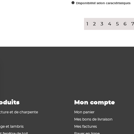
Disponibilité selon caractéristiques
1
2
3
4
5
6
oduits
Mon compte
cture et de charpente
Mon panier
Mes bons de livraison
ge et lambris
Mes factures
t fenêtre de toit
Payer en ligne