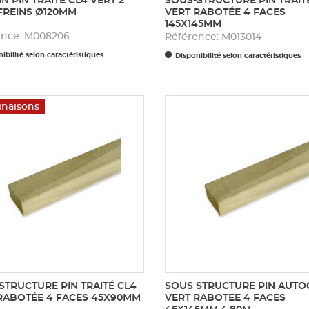
N PIN TRAITÉ CL4 VERT 2
SOUS-STRUCTURE PIN TRAIT
REINS Ø120MM
VERT RABOTÉE 4 FACES
145X145MM
ence: M008206
Référence: M013014
ibilité selon caractéristiques
Disponibilité selon caractéristiques
inaisons
STRUCTURE PIN TRAITÉ CL4
SOUS STRUCTURE PIN AUTO
RABOTÉE 4 FACES 45X90MM
VERT RABOTEE 4 FACES