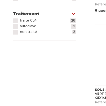
Référ
Dispon
Traitement
traité CL4
28
autoclave
21
non traité
3
SOUS 
VERT 
45X14
Référe