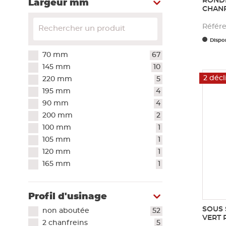
RONDI
Largeur mm
CHANF
Référ
Dispon
70 mm
67
145 mm
10
2 décl
220 mm
5
195 mm
4
90 mm
4
200 mm
2
100 mm
1
105 mm
1
120 mm
1
165 mm
1
Profil d'usinage
SOUS 
non aboutée
52
VERT 
2 chanfreins
5