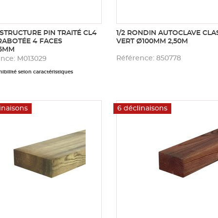
STRUCTURE PIN TRAITÉ CL4
1/2 RONDIN AUTOCLAVE CLA
RABOTÉE 4 FACES
VERT Ø100MM 2,50M
45MM
Référence: 850778
ence: M013029
ibilité selon caractéristiques
inaisons
6 déclinaisons