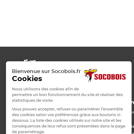
Bienvenue sur Socobois.fr
Cookies
Nous utilisons des cookies afin de
permettre un bon fonctionnement du site et réaliser des
statistiques de visite.
ROSIERES-PRES-TROYES
Nos pr
Vous pouvez accepter, refuser ou paramétrer l’ensemble
Bois de stru
42 RUE PASTEUR
des cookies selon vos préférences grâce aux boutons ci-
10430 ROSIERES-PRES-TROYES
Panneau
dessous. La liste des cookies utilisés sur notre site et les
0325713577
conséquences de leur refus sont présentées dans la page
Lame, barda
de paramétrage.
troyes@socobois.fr
Menuiserie e