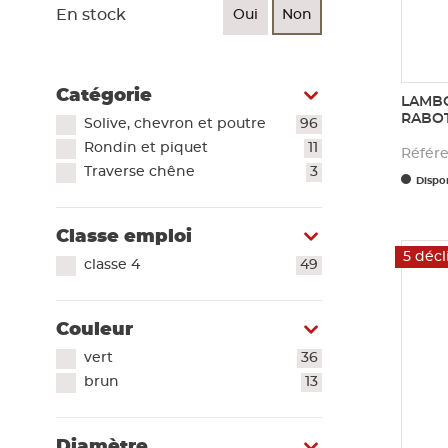
Voir tout
En stock
Oui
Non
Plaque de plâtre acoustique
Plaque de plâtre feu
Plaque de plâtre haute dureté
Catégorie
LAMBO
Plaque de plâtre hydrofuge
RABOT
Solive, chevron et poutre
96
Plaque de plâtre plafond
Rondin et piquet
11
Référ
Plaque de plâtre sol
Traverse chêne
3
Plaque de plâtre standard
Dispon
Plaque autres matériaux
Classe emploi
5 décl
classe 4
49
Couleur
vert
36
brun
13
Diamètre