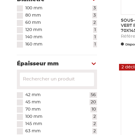
100 mm
3
80 mm
3
SOUS-
60 mm
2
VERT 
120 mm
1
70X1
Référ
140 mm
1
160 mm
1
Dispon
Épaisseur mm
2 décl
42 mm
56
45 mm
20
70 mm
10
100 mm
2
145 mm
2
63 mm
2