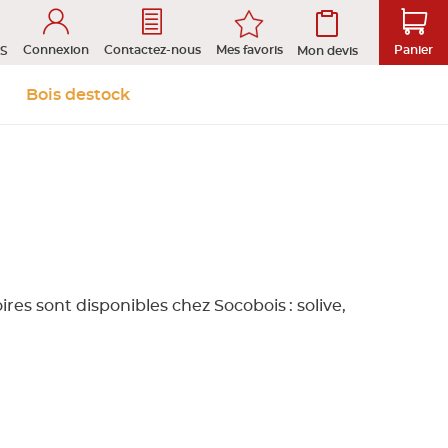
Connexion
Mes favoris
Contactez-nous
Panier
S
Mon devis
 &
Isolation et
Aménagement
Bois destock
Le stock
Prendre rendez-vous en ligne
s
cloison
extérieur
tion
ROFIL
ires sont disponibles chez Socobois : solive,
D