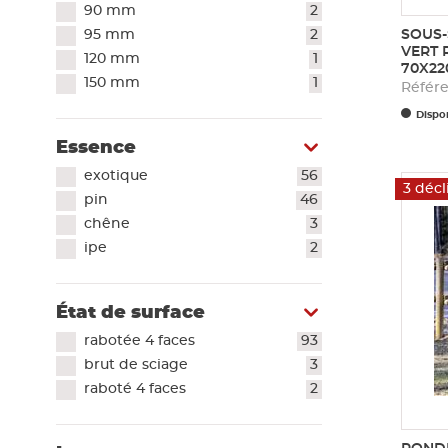
90 mm
2
95 mm
2
SOUS-
VERT 
120 mm
1
70X2
150 mm
1
Référ
Dispon
Essence
exotique
56
3 décl
pin
46
chêne
3
ipe
2
État de surface
rabotée 4 faces
93
brut de sciage
3
raboté 4 faces
2