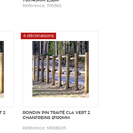
70X145MM 2,50M
Référence: 1110365
4 déclinaisons
T 2
RONDIN PIN TRAITÉ CL4 VERT 2
CHANFREINS Ø100MM
Référence: M008205