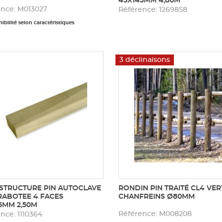
45X145MM 4,80M
ence: M013027
Référence: 1269858
ibilité selon caractéristiques
3 déclinaisons
STRUCTURE PIN AUTOCLAVE
RONDIN PIN TRAITÉ CL4 VER
RABOTEE 4 FACES
CHANFREINS Ø80MM
5MM 2,50M
Référence: M008208
nce: 1110364