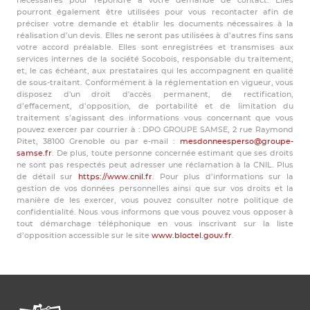
nécessaires pour répondre à votre demande de contact. Elles
pourront également être utilisées pour vous recontacter afin de
préciser votre demande et établir les documents nécessaires à la
réalisation d’un devis. Elles ne seront pas utilisées à d’autres fins sans
votre accord préalable. Elles sont enregistrées et transmises aux
services internes de la société Socobois, responsable du traitement,
et, le cas échéant, aux prestataires qui les accompagnent en qualité
de sous-traitant. Conformément à la réglementation en vigueur, vous
disposez d'un droit d'accès permanent, de rectification,
d’effacement, d’opposition, de portabilité et de limitation du
traitement s’agissant des informations vous concernant que vous
pouvez exercer par courrier à : DPO GROUPE SAMSE, 2 rue Raymond
Pitet, 38100 Grenoble ou par e-mail :
mesdonneesperso@groupe-
samse.fr
. De plus, toute personne concernée estimant que ses droits
ne sont pas respectés peut adresser une réclamation à la CNIL. Plus
de détail sur
https://www.cnil.fr
. Pour plus d’informations sur la
gestion de vos données personnelles ainsi que sur vos droits et la
manière de les exercer, vous pouvez consulter notre politique de
confidentialité. Nous vous informons que vous pouvez vous opposer à
tout démarchage téléphonique en vous inscrivant sur la liste
d’opposition accessible sur le site
www.bloctel.gouv.fr
.