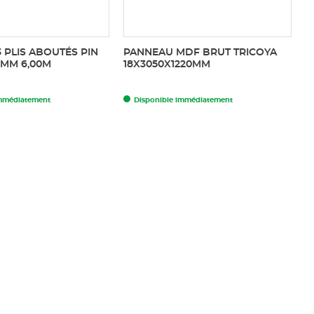
 PLIS ABOUTÉS PIN
PANNEAU MDF BRUT TRICOYA
L
5MM 6,00M
18X3050X1220MM
V
4
immédiatement
Disponible immédiatement