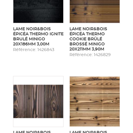
LAME NOIR&BOIS
LAME NOIR&BOIS
ÉPICÉA THERMO IGNITE
ÉPICÉA THERMO
BRULÉ MINIGO
COOKIE BRÛLÉ
20X186MM 3,00M
BROSSÉ MINIGO
20X211MM 3,90M
Référence: 1426843
Référence: 1426829
LAME NOIR&BOIS
LAME NOIR&BOIS