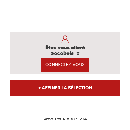
Panneau 
Panneau e
Êtes-vous client
Socobois ?
CONNECTEZ-VOUS
+ AFFINER LA SÉLECTION
Produits 1-18 sur
234