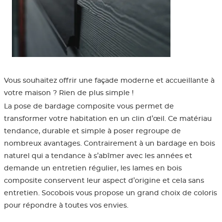
Aménagement extérieur
Panneau 3
Porte cou
Accessoire
Plafond
Clôture et
Bois brut
Panneau 
Fenêtre d
Accessoir
plafond
Carrelet 
Panneau l
Portail, c
Colle et e
Vous souhaitez offrir une façade moderne et accueillante à
votre maison ? Rien de plus simple !
Tablette e
Carreau d
La pose de bardage composite vous permet de
transformer votre habitation en un clin d’œil. Ce matériau
Panneau e
Étanchéi
tendance, durable et simple à poser regroupe de
nombreux avantages. Contrairement à un bardage en bois
naturel qui a tendance à s’abîmer avec les années et
Panneau e
demande un entretien régulier, les lames en bois
composite conservent leur aspect d’origine et cela sans
Panneau 
entretien. Socobois vous propose un grand choix de coloris
pour répondre à toutes vos envies.
Bandes d