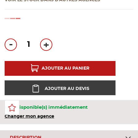
VOIR LE STOCK DANS D'AUTRES AGENCES
Bandes
loading...
Pannea
Panneau
-
+
AJOUTER AU PANIER
AJOUTER AU DEVIS
14 Disponible(s) immédiatement
Changer mon agence
DESCRIPTION