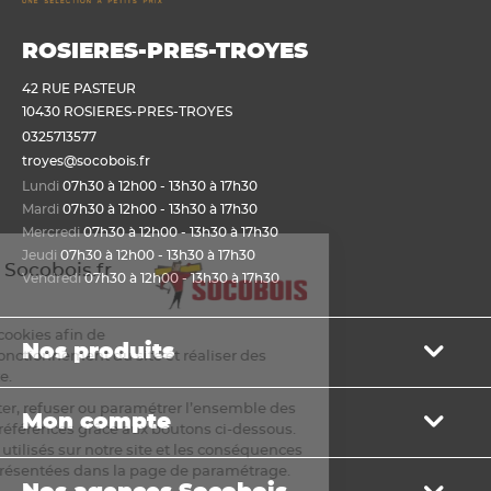
ROSIERES-PRES-TROYES
42 RUE PASTEUR
10430 ROSIERES-PRES-TROYES
0325713577
troyes@socobois.fr
Lundi
07h30 à 12h00 - 13h30 à 17h30
Mardi
07h30 à 12h00 - 13h30 à 17h30
Mercredi
07h30 à 12h00 - 13h30 à 17h30
Jeudi
07h30 à 12h00 - 13h30 à 17h30
Bienvenue sur Socobois.fr
Vendredi
07h30 à 12h00 - 13h30 à 17h30
Cookies
Nous utilisons des cookies afin de
Nos produits
permettre un bon fonctionnement du site et réaliser des
statistiques de visite.
Bois de structure et de charpente
Vous pouvez accepter, refuser ou paramétrer l’ensemble des
Mon compte
Panneau
cookies selon vos préférences grâce aux boutons ci-dessous.
Lame, bardage et lambris
La liste des cookies utilisés sur notre site et les conséquences
Mon panier
de leur refus sont présentées dans la page de paramétrage.
Menuiserie et fenêtre de toit