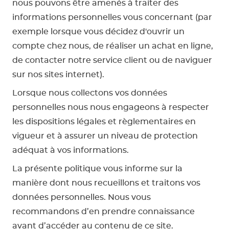
nous pouvons être amenés à traiter des
Aménagement extérieur
Panneau 3
Porte cou
Accessoire
Plafond
Clôture et
informations personnelles vous concernant (par
Bois brut
exemple lorsque vous décidez d'ouvrir un
Panneau 
Fenêtre d
Accessoir
compte chez nous, de réaliser un achat en ligne,
plafond
Carrelet 
de contacter notre service client ou de naviguer
Panneau l
Portail, c
Colle et e
sur nos sites internet).
Lorsque nous collectons vos données
Tablette e
Carreau d
personnelles nous nous engageons à respecter
les dispositions légales et règlementaires en
Panneau e
Étanchéi
vigueur et à assurer un niveau de protection
adéquat à vos informations.
Panneau e
La présente politique vous informe sur la
manière dont nous recueillons et traitons vos
Panneau 
données personnelles. Nous vous
recommandons d’en prendre connaissance
avant d’accéder au contenu de ce site.
Bandes d