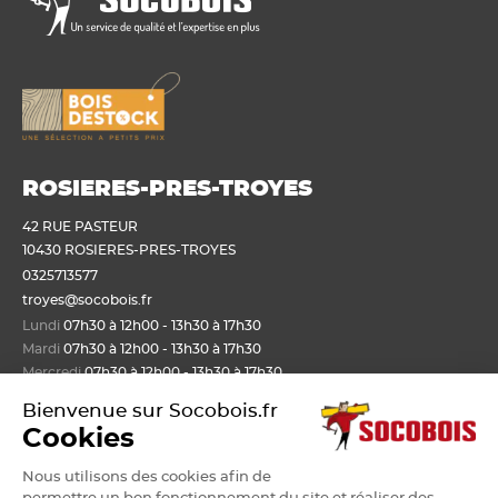
ROSIERES-PRES-TROYES
42 RUE PASTEUR
10430 ROSIERES-PRES-TROYES
0325713577
troyes@socobois.fr
Lundi
07h30 à 12h00 - 13h30 à 17h30
Mardi
07h30 à 12h00 - 13h30 à 17h30
Mercredi
07h30 à 12h00 - 13h30 à 17h30
Jeudi
07h30 à 12h00 - 13h30 à 17h30
Bienvenue sur Socobois.fr
Vendredi
07h30 à 12h00 - 13h30 à 17h30
Cookies
Nous utilisons des cookies afin de
Nos produits