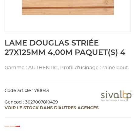
Aménagement extérieur
Panneau
Porte c
Accesso
Plafond
Clôture 
stratifié
Bois br
Panneau
Fenêtre 
Accesso
plafond
Carrele
Skip
LAME DOUGLAS STRIÉE
to
Panneau
Portail,
Colle et
the
27X125MM 4,00M PAQUET(S) 4
beginning
of
Tablette
Carreau
Gamme : AUTHENTIC, Profil d'usinage : rainé bout
the
images
gallery
Panneau
Étanché
Code article : 781043
Panneau
Gencod : 3027007810439
VOIR LE STOCK DANS D'AUTRES AGENCES
Pannea
loading...