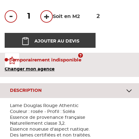
Bandes
-
+
Soit en M2
Pannea
Panneau
AJOUTER AU DEVIS
Temporairement indisponible
Changer mon agence
DESCRIPTION
Lame Douglas Rouge Athentic
Couleur : rosée - Profil : Soléa
Essence de provenance française
Naturellement classe 3,2.
Essence noueuse d'aspect rustique.
Des lames certifiées et non traitées.