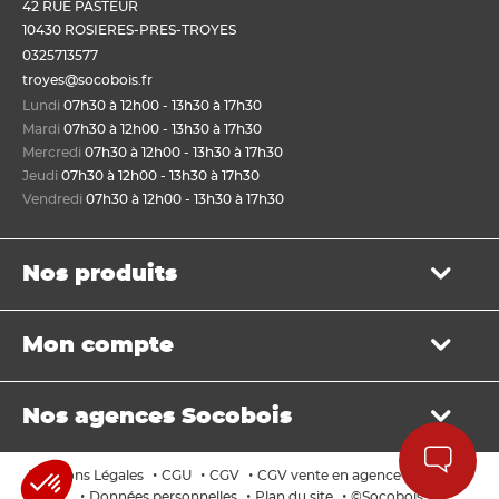
42 RUE PASTEUR
10430 ROSIERES-PRES-TROYES
0325713577
troyes@socobois.fr
Lundi
07h30 à 12h00 - 13h30 à 17h30
Mardi
07h30 à 12h00 - 13h30 à 17h30
Mercredi
07h30 à 12h00 - 13h30 à 17h30
Jeudi
07h30 à 12h00 - 13h30 à 17h30
Vendredi
07h30 à 12h00 - 13h30 à 17h30
Nos produits
Bois de structure et de charpente
Mon compte
Panneau
Lame, bardage et lambris
Mon panier
Menuiserie et fenêtre de toit
Nos agences Socobois
Mes bons de livraison
Sols & murs
Mes factures
Isolation et cloison
Localisez nos agences
Payer en ligne
•
•
•
•
Mentions Légales
CGU
CGV
CGV vente en agence
Cookies
Aménagement extérieur
Les services Socobois
•
•
•
Données personnelles
Plan du site
©Socobois