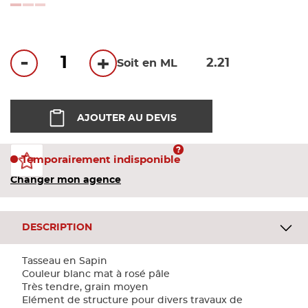
Bandes
loading...
Pannea
-
+
Soit en ML
Panneau
AJOUTER AU DEVIS
Temporairement indisponible
Changer mon agence
DESCRIPTION
Tasseau en Sapin
Couleur blanc mat à rosé pâle
Très tendre, grain moyen
Elément de structure pour divers travaux de