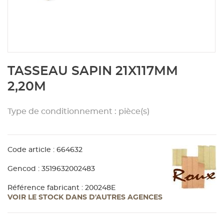
Aménagement extérieur
Panneau
Porte c
Accesso
Plafond
Clôture 
stratifié
Bois br
Panneau
Fenêtre 
Accesso
plafond
Carrele
Skip
TASSEAU SAPIN 21X117MM
to
Panneau
Portail,
Colle et
the
2,20M
beginning
of
Tablette
Carreau
Type de conditionnement : pièce(s)
the
images
gallery
Panneau
Étanché
Code article : 664632
Panneau
Gencod : 3519632002483
Référence fabricant : 200248E
VOIR LE STOCK DANS D'AUTRES AGENCES
Pannea