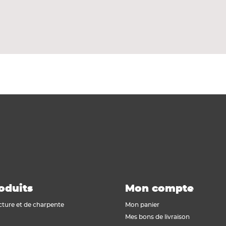
.
à couvrir le joint de dilatation 10 mm mini entre le mur 
oduits
Mon compte
cture et de charpente
Mon panier
Mes bons de livraison