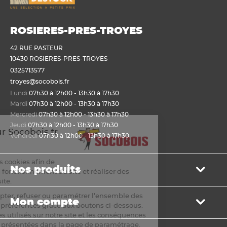
ROSIERES-PRES-TROYES
42 RUE PASTEUR
10430 ROSIERES-PRES-TROYES
0325713577
troyes@socobois.fr
Lundi
07h30 à 12h00 - 13h30 à 17h30
Mardi
07h30 à 12h00 - 13h30 à 17h30
Mercredi
07h30 à 12h00 - 13h30 à 17h30
Jeudi
07h30 à 12h00 - 13h30 à 17h30
ienvenue sur Socobois.fr
Vendredi
07h30 à 12h00 - 13h30 à 17h30
Cookies
ous utilisons des cookies afin de
Nos produits
ermettre un bon fonctionnement du site et réaliser des
tatistiques de visite.
Bois de structure et de charpente
ous pouvez accepter, refuser ou paramétrer l’ensemble des
Mon compte
Panneau
ookies selon vos préférences grâce aux boutons ci-dessous.
Lame, bardage et lambris
a liste des cookies utilisés sur notre site et les conséquences
Mon panier
e leur refus sont présentées dans la page de paramétrage.
Menuiserie et fenêtre de toit