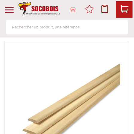
Produits
Services
Bois de structure et de charpente
Livraison et retrait
Bo
Pa
La
Me
So
Is
Am
ch
Skip
to
Panneau
Atelier de transformation
Voir tou
Voir tou
Voir tou
Voir tou
Voir tou
Voir tou
the
Voir tou
end
Lame, bardage et lambris
Service client
of
Contre
Lame, b
Porte d'
Parque
Isolant 
Lame et
the
Structu
images
Menuiserie et fenêtre de toit
Salle d'exposition et libre-service
Panneau
Lame et
Porte e
Sol strat
Isolant
Aménag
gallery
Bois d'
Sols & murs
Le stock
Panneau
Lame vo
Porte e
Sol viny
Plaque 
Produit
plinthe 
finition
Bois de
Isolation et cloison
Prendre rendez-vous en ligne
Panneau
Huisseri
Panneau
Cloison
Aménag
cérami
Bois de