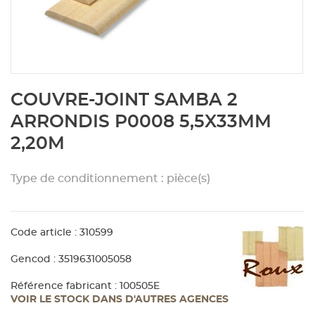
Aménagement extérieur
Panneau
Porte c
Accesso
Plafond
Clôture 
stratifié
Bois br
Panneau
Fenêtre 
Accesso
plafond
Carrele
Skip
COUVRE-JOINT SAMBA 2
to
Panneau
Portail,
Colle et
the
ARRONDIS P0008 5,5X33MM
beginning
2,20M
of
Tablette
Carreau
the
images
Type de conditionnement : pièce(s)
gallery
Panneau
Étanché
Code article : 310599
Panneau
Gencod : 3519631005058
Pannea
Référence fabricant : 100505E
VOIR LE STOCK DANS D'AUTRES AGENCES