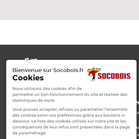
Voir tout
Très léger et très tendre, grain moyen à gros
Plaque de plâtre acoustique
Elément de structure pour divers travaux d
Plaque de plâtre feu
Plaque de plâtre haute dureté
Plaque de plâtre hydrofuge
Plaque de plâtre plafond
Plaque de plâtre sol
Plaque de plâtre standard
Plaque autres matériaux
Bienvenue sur Socobois.fr
Cookies
Nous utilisons des cookies afin de
permettre un bon fonctionnement du site et réaliser des
statistiques de visite.
ROSIERES-PRES-TROYES
Nos pr
Vous pouvez accepter, refuser ou paramétrer l’ensemble
Bois de stru
42 RUE PASTEUR
des cookies selon vos préférences grâce aux boutons ci-
10430 ROSIERES-PRES-TROYES
Panneau
dessous. La liste des cookies utilisés sur notre site et les
0325713577
conséquences de leur refus sont présentées dans la page
Lame, barda
de paramétrage.
troyes@socobois.fr
Menuiserie e