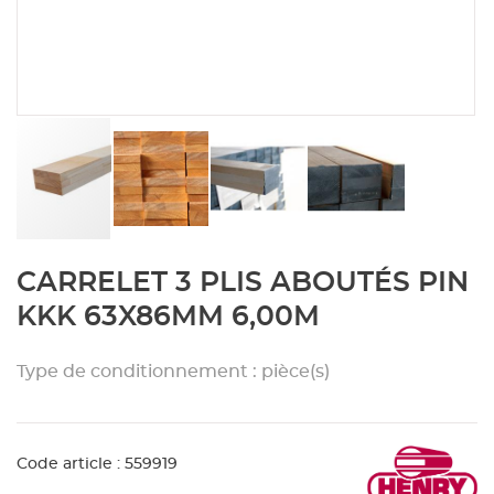
Aménagement extérieur
Panneau
Porte c
Accesso
Plafond
Clôture 
stratifié
Bois br
Panneau
Fenêtre 
Accesso
plafond
Carrele
Panneau
Portail,
Colle et
Tablette
Carreau
Skip
CARRELET 3 PLIS ABOUTÉS PIN
to
the
Panneau
Étanché
KKK 63X86MM 6,00M
beginning
of
Type de conditionnement : pièce(s)
Panneau
the
images
gallery
Pannea
Code article : 559919