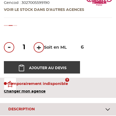
Bandes
Gencod : 3027005599190
VOIR LE STOCK DANS D'AUTRES AGENCES
Pannea
loading...
Panneau
-
+
Soit en ML
AJOUTER AU DEVIS
Temporairement indisponible
Changer mon agence
DESCRIPTION