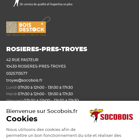
ROSIERES-PRES-TROYES
42 RUE PASTEUR
10430 ROSIERES-PRES-TROYES
0325713577
troyes@socobois.fr
Lundi
07h30 à 12h00 - 13h30 à 17h30
Mardi
07h30 à 12h00 - 13h30 à 17h30
Mercredi
07h30 à 12h00 - 13h30 à 17h30
Jeudi
07h30 à 12h00 - 13h30 à 17h30
Bienvenue sur Socobois.fr
Vendredi
07h30 à 12h00 - 13h30 à 17h30
Cookies
Nous utilisons des cookies afin de
Nos produits
permettre un bon fonctionnement du site et réaliser des