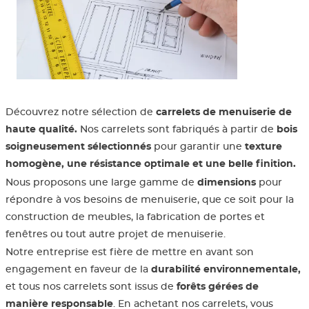
Aménagement extérieur
Panneau 3
Porte cou
Accessoire
Plafond
Clôture et
Bois brut
Panneau 
Fenêtre d
Accessoir
plafond
Carrelet 
Panneau l
Portail, c
Colle et e
Découvrez notre sélection de
carrelets de menuiserie de
haute qualité.
Nos carrelets sont fabriqués à partir de
bois
Tablette e
Carreau d
soigneusement sélectionnés
pour garantir une
texture
homogène, une résistance optimale et une belle finition.
Panneau e
Étanchéi
Nous proposons une large gamme de
dimensions
pour
répondre à vos besoins de menuiserie, que ce soit pour la
construction de meubles, la fabrication de portes et
Panneau e
fenêtres ou tout autre projet de menuiserie.
Notre entreprise est fière de mettre en avant son
Panneau 
engagement en faveur de la
durabilité environnementale,
et tous nos carrelets sont issus de
forêts gérées de
manière responsable
. En achetant nos carrelets, vous
Bandes d