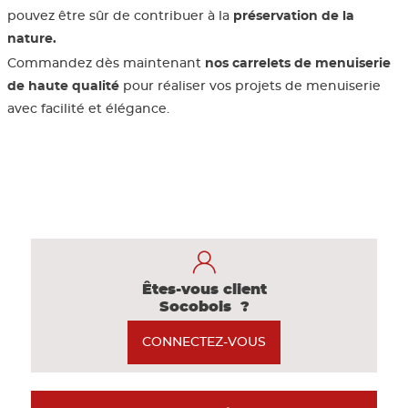
pouvez être sûr de contribuer à la
préservation de la
nature.
Panneau 
Commandez dès maintenant
nos carrelets de menuiserie
de haute qualité
pour réaliser vos projets de menuiserie
Panneau e
avec facilité et élégance.
Êtes-vous client
Socobois ?
CONNECTEZ-VOUS