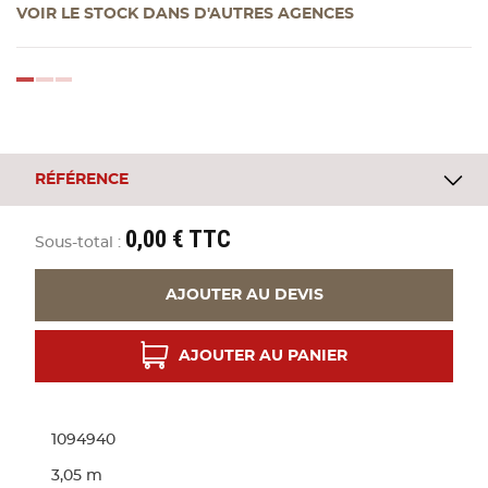
Bandes
VOIR LE STOCK DANS D'AUTRES AGENCES
Pannea
loading...
Panneau
RÉFÉRENCE
0,00 € TTC
Sous-total :
AJOUTER AU DEVIS
AJOUTER AU PANIER
1094940
3,05 m