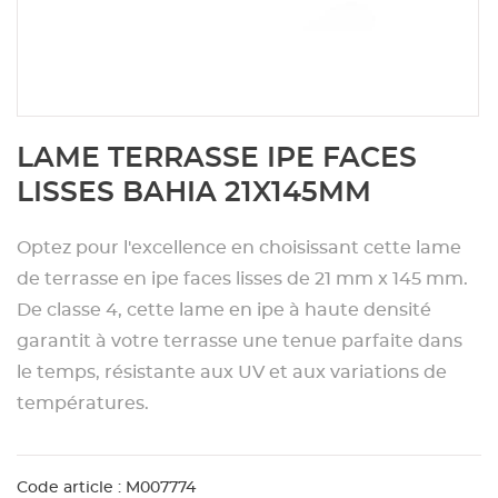
Aménagement extérieur
Panneau
Porte c
Accesso
Plafond
Clôture 
stratifié
Bois br
Panneau
Fenêtre 
Accesso
plafond
Carrele
Skip
LAME TERRASSE IPE FACES
to
Panneau
Portail,
Colle et
the
LISSES BAHIA 21X145MM
beginning
of
Tablette
Carreau
Optez pour l'excellence en choisissant cette lame
the
images
de terrasse en ipe faces lisses de 21 mm x 145 mm.
gallery
Panneau
Étanché
De classe 4, cette lame en ipe à haute densité
garantit à votre terrasse une tenue parfaite dans
le temps, résistante aux UV et aux variations de
Panneau
températures.
Pannea
Code article : M007774