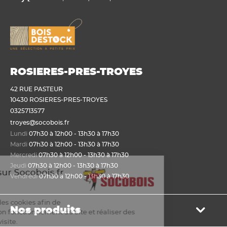
ROSIERES-PRES-TROYES
42 RUE PASTEUR
10430 ROSIERES-PRES-TROYES
0325713577
troyes@socobois.fr
Lundi
07h30 à 12h00 - 13h30 à 17h30
Mardi
07h30 à 12h00 - 13h30 à 17h30
Mercredi
07h30 à 12h00 - 13h30 à 17h30
Jeudi
07h30 à 12h00 - 13h30 à 17h30
Bienvenue sur Socobois.fr
Vendredi
07h30 à 12h00 - 13h30 à 17h30
Cookies
Nous utilisons des cookies afin de
Nos produits
permettre un bon fonctionnement du site et réaliser des
statistiques de visite.