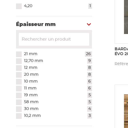
4,20
1
Épaisseur mm
BARDA
21 mm
26
ÉVO 2
12,70 mm
9
Référe
12 mm
8
20 mm
8
10 mm
6
11 mm
6
19 mm
5
58 mm
5
30 mm
4
10,2 mm
3