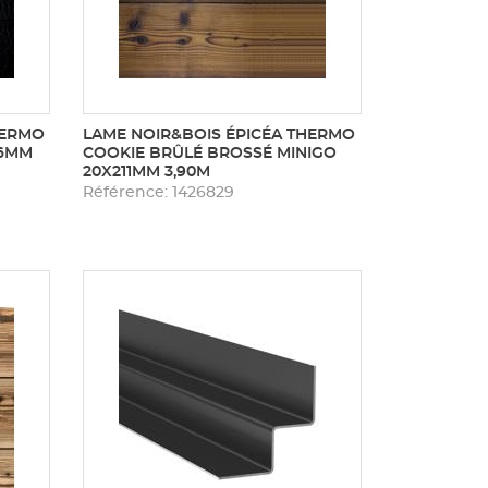
HERMO
LAME NOIR&BOIS ÉPICÉA THERMO
86MM
COOKIE BRÛLÉ BROSSÉ MINIGO
20X211MM 3,90M
Référence: 1426829