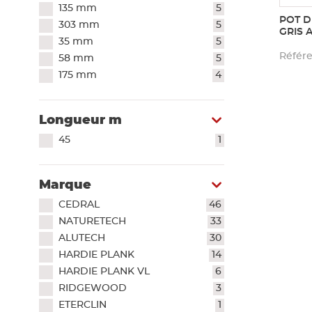
135 mm
5
POT D
303 mm
5
GRIS 
35 mm
5
Référe
58 mm
5
175 mm
4
Longueur m
45
1
Marque
CEDRAL
46
NATURETECH
33
ALUTECH
30
HARDIE PLANK
14
HARDIE PLANK VL
6
RIDGEWOOD
3
ETERCLIN
1