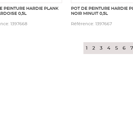
E PEINTURE HARDIE PLANK
POT DE PEINTURE HARDIE P
ARDOISE 0,5L
NOIR MINUIT 0,5L
nce: 1397668
Référence: 1397667
1
2
3
4
5
6