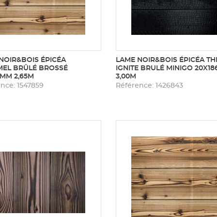
NOIR&BOIS ÉPICÉA
LAME NOIR&BOIS ÉPICÉA T
EL BRÛLÉ BROSSÉ
IGNITE BRULÉ MINIGO 20X1
5MM 2,65M
3,00M
nce: 1547859
Référence: 1426843