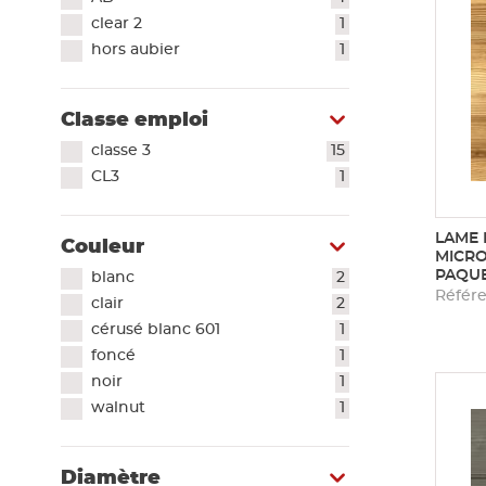
Voir tout
clear 2
1
Plaque de plâtre acoustique
hors aubier
1
Plaque de plâtre feu
Plaque de plâtre haute dureté
Plaque de plâtre hydrofuge
Classe emploi
Plaque de plâtre plafond
classe 3
15
Plaque de plâtre sol
CL3
1
Plaque de plâtre standard
Plaque autres matériaux
LAME 
Couleur
MICRO
PAQUE
blanc
2
Référe
clair
2
cérusé blanc 601
1
foncé
1
noir
1
walnut
1
Diamètre