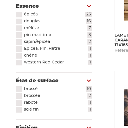
Essence
épicéa
25
douglas
16
mélèze
7
pin maritime
3
LAME 
CARAM
sapin/épicéa
2
17X18
Epicea, Pin, Hêtre
1
Référe
chêne
1
western Red Cedar
1
État de surface
brossé
10
brossée
2
raboté
1
scié fin
1