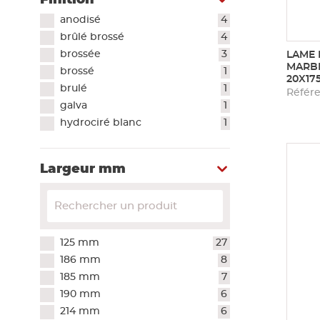
Finition
anodisé
4
brûlé brossé
4
brossée
3
LAME 
MARBR
brossé
1
20X17
brulé
1
Référe
galva
1
hydrociré blanc
1
Largeur mm
125 mm
27
186 mm
8
185 mm
7
190 mm
6
214 mm
6