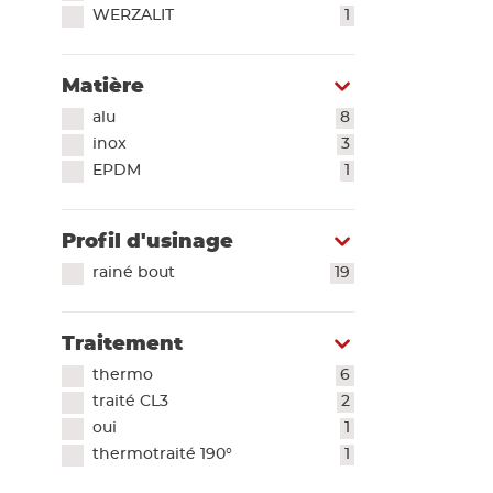
WERZALIT
1
Matière
alu
8
inox
3
EPDM
1
Profil d'usinage
rainé bout
19
Traitement
thermo
6
traité CL3
2
oui
1
thermotraité 190°
1