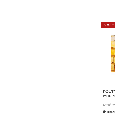
4 décl
POUTR
150X1
Référ
Dispon