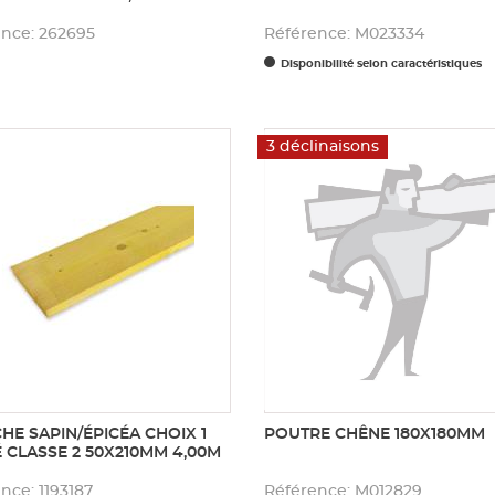
nce: 262695
Référence: M023334
Disponibilité selon caractéristiques
3 déclinaisons
HE SAPIN/ÉPICÉA CHOIX 1
POUTRE CHÊNE 180X180MM
É CLASSE 2 50X210MM 4,00M
nce: 1193187
Référence: M012829