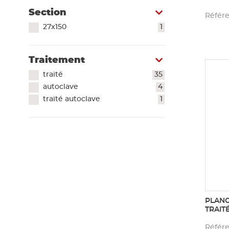
Section
Référe
27x150
1
Traitement
traité
35
autoclave
4
traité autoclave
1
PLANC
TRAIT
Référe