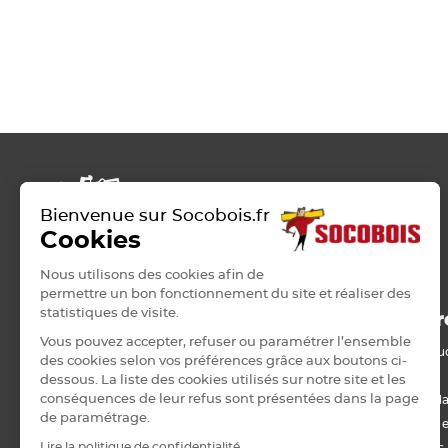
Bienvenue sur Socobois.fr
Cookies
Nous utilisons des cookies afin de
permettre un bon fonctionnement du site et réaliser des
statistiques de visite.
ROSIERES-PRES-TROYES
Nos pr
Vous pouvez accepter, refuser ou paramétrer l’ensemble
Bois de stru
42 RUE PASTEUR
des cookies selon vos préférences grâce aux boutons ci-
10430 ROSIERES-PRES-TROYES
Panneau
dessous. La liste des cookies utilisés sur notre site et les
0325713577
conséquences de leur refus sont présentées dans la page
Lame, barda
de paramétrage.
troyes@socobois.fr
Menuiserie e
Lundi
07h30 à 12h00 - 13h30 à 17h30
Lire la politique de confidentialité