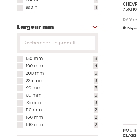
chêne
3
CHEVR
sapin
1
75X11
Référ
Largeur mm
Dispon
150 mm
8
100 mm
4
200 mm
3
225 mm
3
40 mm
3
60 mm
3
75 mm
3
110 mm
2
160 mm
2
180 mm
2
POUTR
CLASS