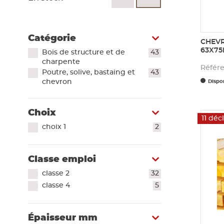
Voir tout
Plaque de plâtre acoustique
Plaque de plâtre feu
Catégorie
Plaque de plâtre haute dureté
CHEVR
63X7
Plaque de plâtre hydrofuge
Bois de structure et de
43
charpente
Plaque de plâtre plafond
Référ
Poutre, solive, bastaing et
43
Plaque de plâtre sol
chevron
Dispon
Plaque de plâtre standard
Plaque autres matériaux
Choix
11 déc
choix 1
2
Classe emploi
classe 2
32
classe 4
5
Épaisseur mm