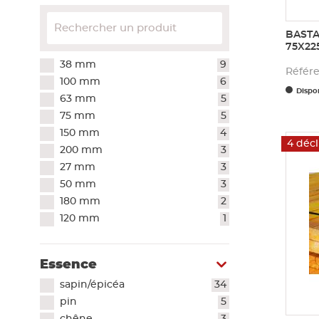
BASTA
75X2
38 mm
9
Référ
100 mm
6
Dispon
63 mm
5
75 mm
5
150 mm
4
4 décl
200 mm
3
27 mm
3
50 mm
3
180 mm
2
120 mm
1
Essence
sapin/épicéa
34
pin
5