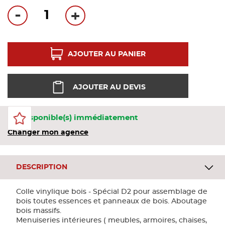
Bandes
-
+
Pannea
AJOUTER AU PANIER
Panneau
AJOUTER AU DEVIS
1 Disponible(s) immédiatement
Changer mon agence
DESCRIPTION
Colle vinylique bois - Spécial D2 pour assemblage de
bois toutes essences et panneaux de bois. Aboutage
bois massifs.
Menuiseries intérieures ( meubles, armoires, chaises,