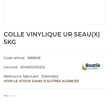
Aménagement extérieur
Panneau
Porte c
Accesso
Plafond
Clôture 
stratifié
Bois br
Panneau
Fenêtre 
Accesso
plafond
Carrele
Skip
COLLE VINYLIQUE UR SEAU(X)
to
Panneau
Portail,
Colle et
the
5KG
beginning
of
Tablette
Carreau
the
Code article : 988828
images
gallery
Panneau
Étanché
Gencod : 3549212472252
Référence fabricant : 30604662
VOIR LE STOCK DANS D'AUTRES AGENCES
Panneau
Pannea
loading...