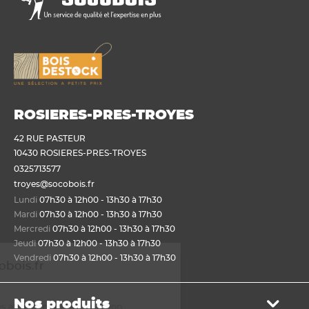
ROSIERES-PRES-TROYES
42 RUE PASTEUR
10430 ROSIERES-PRES-TROYES
0325713577
troyes@socobois.fr
Lundi
07h30 à 12h00 - 13h30 à 17h30
Mardi
07h30 à 12h00 - 13h30 à 17h30
Mercredi
07h30 à 12h00 - 13h30 à 17h30
Jeudi
07h30 à 12h00 - 13h30 à 17h30
enue sur Socobois.fr
Vendredi
07h30 à 12h00 - 13h30 à 17h30
kies
ilisons des cookies afin de
Nos produits
re un bon fonctionnement du site et réaliser des