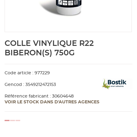
Aménagement extérieur
Panneau
Porte c
Accesso
Plafond
Clôture 
stratifié
Bois br
Panneau
Fenêtre 
Accesso
plafond
Carrele
Skip
COLLE VINYLIQUE R22
to
Panneau
Portail,
Colle et
the
BIBERON(S) 750G
beginning
of
Tablette
Carreau
the
Code article : 977229
images
gallery
Panneau
Étanché
Gencod : 3549212472153
Référence fabricant : 30604648
VOIR LE STOCK DANS D'AUTRES AGENCES
Panneau
Pannea
loading...