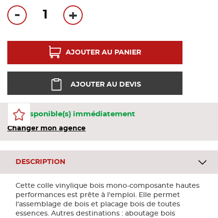
Bandes
-
+
Pannea
AJOUTER AU PANIER
Panneau
AJOUTER AU DEVIS
3 Disponible(s) immédiatement
Changer mon agence
DESCRIPTION
Cette colle vinylique bois mono-composante hautes
performances est prête à l'emploi. Elle permet
l'assemblage de bois et placage bois de toutes
essences. Autres destinations : aboutage bois