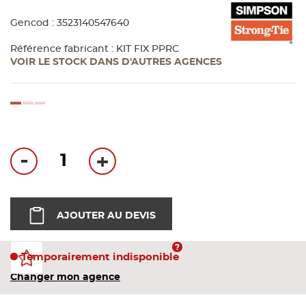
Bandes
Gencod : 3523140547640
Pannea
Référence fabricant : KIT FIX PPRC
VOIR LE STOCK DANS D'AUTRES AGENCES
Panneau
loading...
-
+
AJOUTER AU DEVIS
Temporairement indisponible
Changer mon agence