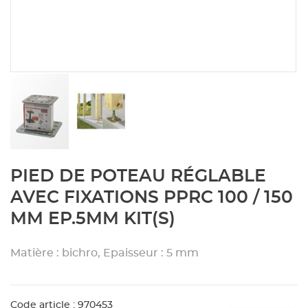
Aménagement extérieur
Panneau
Porte c
Accesso
Plafond
Clôture 
stratifié
Bois br
Panneau
Fenêtre 
Accesso
plafond
Carrele
Panneau
Portail,
Colle et
Tablette
Carreau
Skip
PIED DE POTEAU RÉGLABLE
to
the
Panneau
Étanché
AVEC FIXATIONS PPRC 100 / 150
beginning
MM EP.5MM KIT(S)
of
Panneau
the
images
Matière : bichro, Epaisseur : 5 mm
gallery
Pannea
Code article : 970453