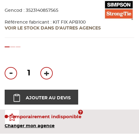
Bandes
Gencod : 3523140857565
Pannea
Référence fabricant : KIT FIX APB100
VOIR LE STOCK DANS D'AUTRES AGENCES
Panneau
loading...
-
+
AJOUTER AU DEVIS
Temporairement indisponible
Changer mon agence