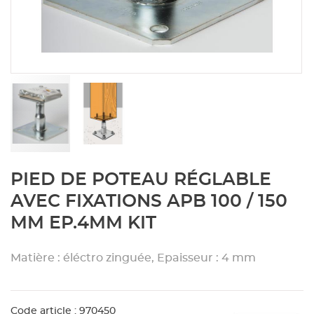
Aménagement extérieur
Panneau
Porte c
Accesso
Plafond
Clôture 
stratifié
Bois br
Panneau
Fenêtre 
Accesso
plafond
Carrele
Panneau
Portail,
Colle et
Tablette
Carreau
Skip
PIED DE POTEAU RÉGLABLE
to
the
Panneau
Étanché
AVEC FIXATIONS APB 100 / 150
beginning
MM EP.4MM KIT
of
Panneau
the
images
Matière : éléctro zinguée, Epaisseur : 4 mm
gallery
Pannea
Code article : 970450