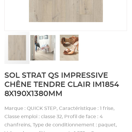
Aménagement extérieur
Panneau
Porte c
Accesso
Plafond
Clôture 
stratifié
Bois br
Panneau
Fenêtre 
Accesso
plafond
Carrele
Panneau
Portail,
Colle et
Tablette
Carreau
Skip
SOL STRAT QS IMPRESSIVE
to
the
Panneau
Étanché
CHÊNE TENDRE CLAIR IM1854
beginning
8X190X1380MM
of
Panneau
the
images
Marque : QUICK STEP, Caractéristique : 1 frise,
gallery
Classe emploi : classe 32, Profil de face : 4
Pannea
chanfreins, Type de conditionnement : paquet,