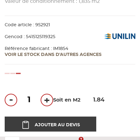
Valeur de conditionnement : 1,835 m2
Bandes
Pannea
Code article : 952921
Gencod : 5415125119325
Panneau
Référence fabricant : IM1854
VOIR LE STOCK DANS D'AUTRES AGENCES
loading...
-
+
Soit en M2
AJOUTER AU DEVIS