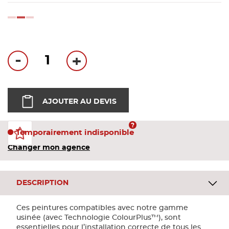
Bandes
loading...
Pannea
-
+
Panneau
AJOUTER AU DEVIS
Temporairement indisponible
Changer mon agence
DESCRIPTION
Ces peintures compatibles avec notre gamme
usinée (avec Technologie ColourPlus™), sont
essentielles pour l’installation correcte de tous les