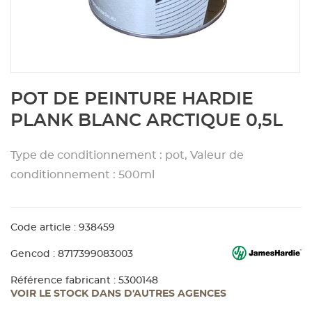
Aménagement extérieur
Panneau
Porte c
Accesso
Plafond
Clôture 
stratifié
Bois br
Panneau
Fenêtre 
Accesso
plafond
Carrele
Skip
POT DE PEINTURE HARDIE
to
Panneau
Portail,
Colle et
the
PLANK BLANC ARCTIQUE 0,5L
beginning
of
Tablette
Carreau
Type de conditionnement : pot, Valeur de
the
images
conditionnement : 500ml
gallery
Panneau
Étanché
Code article : 938459
Panneau
Gencod : 8717399083003
Pannea
Référence fabricant : 5300148
VOIR LE STOCK DANS D'AUTRES AGENCES