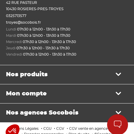
42 RUE PASTEUR
10430 ROSIERES-PRES-TROYES
0325713577
troyes@socobois.fr
Lundi
07h30 à 12h00 - 13h30 à 17h30
Mardi
07h30 à 12h00 - 13h30 à 17h30
Mercredi
07h30 à 12h00 - 13h30 à 17h30
Jeudi
07h30 à 12h00 - 13h30 à 17h30
Vendredi
07h30 à 12h00 - 13h30 à 17h30
Nos produits
Bois de structure et de charpente
Mon compte
Panneau
Lame, bardage et lambris
Mon panier
Menuiserie et fenêtre de toit
Nos agences Socobois
Mes bons de livraison
Sols & murs
Mes factures
Isolation et cloison
Localisez nos agences
Payer en ligne
•
•
•
•
Mentions Légales
CGU
CGV
CGV vente en agence
Cookies
Aménagement extérieur
Les services Socobois