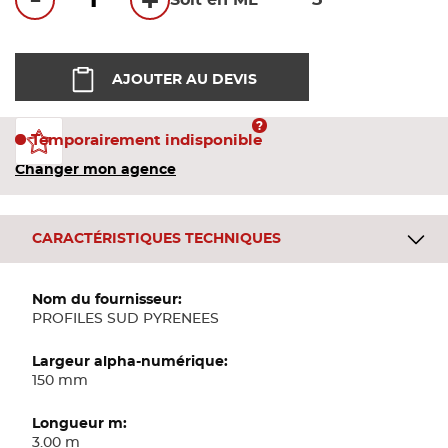
-
+
Soit en ML
Bandes
Pannea
AJOUTER AU DEVIS
Panneau
Temporairement indisponible
Changer mon agence
CARACTÉRISTIQUES TECHNIQUES
Plus
d'informations
PROFILES SUD PYRENEES
150 mm
3.00 m