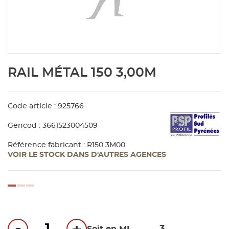
Aménagement extérieur
Panneau
Porte c
Accesso
Plafond
Clôture 
stratifié
Bois br
Panneau
Fenêtre 
Accesso
plafond
Carrele
Skip
RAIL MÉTAL 150 3,00M
to
Panneau
Portail,
Colle et
the
beginning
of
Code article : 925766
Tablette
Carreau
the
Gencod : 3661523004509
images
gallery
Panneau
Étanché
Référence fabricant : R150 3M00
VOIR LE STOCK DANS D'AUTRES AGENCES
Panneau
loading...
Pannea