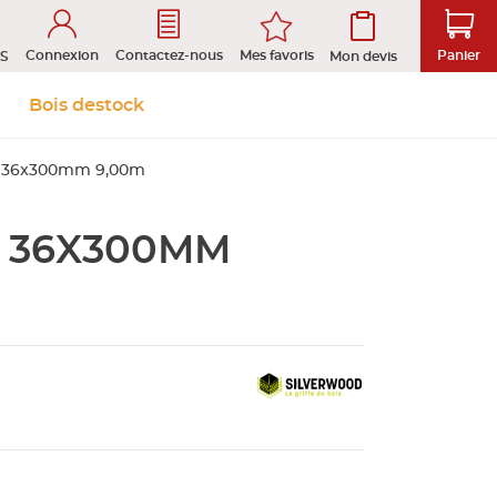
Connexion
Mes favoris
Contactez-nous
Panier
S
Mon devis
 &
Isolation et
Aménagement
Bois destock
Le stock
Prendre rendez-vous en ligne
s
cloison
extérieur
S 36x300mm 9,00m
S 36X300MM
tion
ROFIL
D