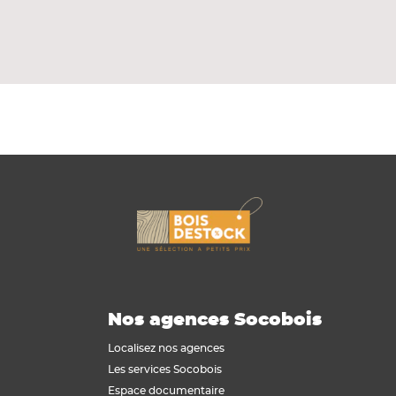
porte a un vantail d'une épaisseur de 40
Nos agences Socobois
Localisez nos agences
Les services Socobois
Espace documentaire