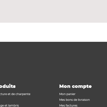
prépeint. Dotée d'une âme pleine à chant droit, cette 
our porte coulissante.
oduits
Mon compte
cture et de charpente
Mon panier
Mes bons de livraison
ge et lambris
Mes factures