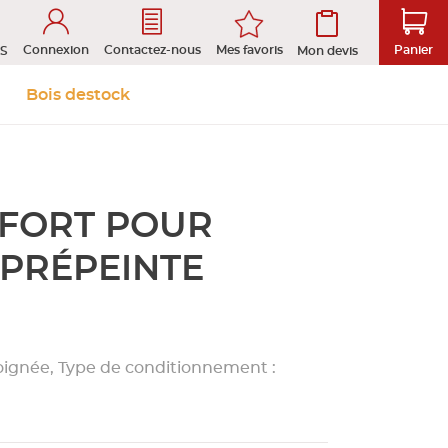
Connexion
Mes favoris
Contactez-nous
Panier
S
Mon devis
 &
Isolation et
Aménagement
Bois destock
Le stock
Prendre rendez-vous en ligne
s
cloison
extérieur
NFORT POUR
tion
ROFIL
 PRÉPEINTE
D
 poignée, Type de conditionnement :