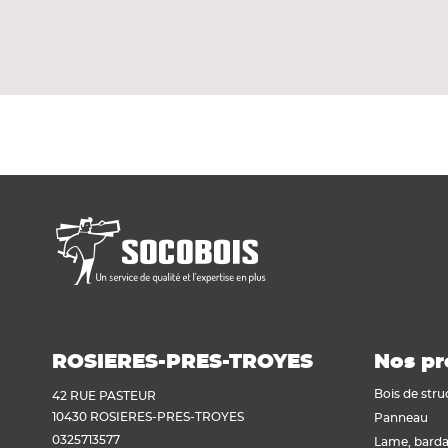
Voir tout
Plaque de plâtre acoustique
Porte Plane avec un parement de fibre PLAN 
Plaque de plâtre feu
mm. Elle a un entaillage scrigno/doortech, p
Plaque de plâtre haute dureté
Plaque de plâtre hydrofuge
Plaque de plâtre plafond
Plaque de plâtre sol
Plaque de plâtre standard
Plaque autres matériaux
ROSIERES-PRES-TROYES
Nos pr
Bois de stru
42 RUE PASTEUR
10430 ROSIERES-PRES-TROYES
Panneau
0325713577
Lame, barda