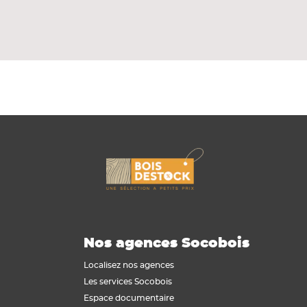
'une épaisseur de 40 mm. Equipé d'une
 pour le chantier. Essentiellement posé dans
Nos agences Socobois
Localisez nos agences
Les services Socobois
Espace documentaire