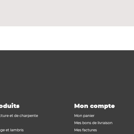
e et un chant à recouvrement, la porte a un vantail d
erie NEOLYS : un joint anti claquement, des protections
une pièce non chauffée.
oduits
Mon compte
cture et de charpente
Mon panier
Mes bons de livraison
ge et lambris
Mes factures