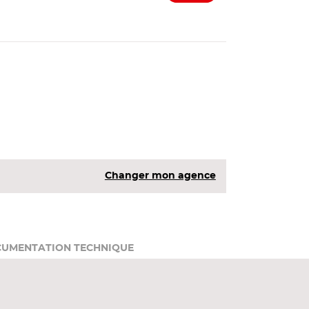
Changer mon agence
UMENTATION TECHNIQUE
stitué d'une porte avec un paroi de fibre