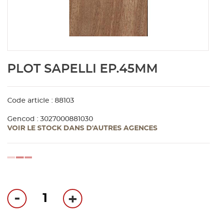
Aménagement extérieur
Panneau
Porte c
Accesso
Plafond
Clôture 
stratifié
Bois br
Panneau
Fenêtre 
Accesso
plafond
Carrele
Skip
PLOT SAPELLI EP.45MM
to
Panneau
Portail,
Colle et
the
beginning
of
Code article : 88103
Tablette
Carreau
the
Gencod : 3027000881030
images
VOIR LE STOCK DANS D'AUTRES AGENCES
gallery
Panneau
Étanché
loading...
Panneau
Pannea
-
+