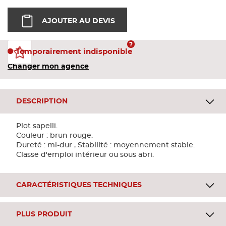
Bandes
AJOUTER AU DEVIS
Pannea
Temporairement indisponible
Changer mon agence
Panneau
DESCRIPTION
Plot sapelli.
Couleur : brun rouge.
Dureté : mi-dur , Stabilité : moyennement stable.
Classe d'emploi intérieur ou sous abri.
CARACTÉRISTIQUES TECHNIQUES
PLUS PRODUIT