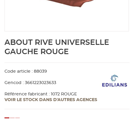
Aménagement extérieur
Panneau
Porte c
Accesso
Plafond
Clôture 
stratifié
Bois br
Panneau
Fenêtre 
Accesso
plafond
Carrele
Skip
ABOUT RIVE UNIVERSELLE
to
Panneau
Portail,
Colle et
the
GAUCHE ROUGE
beginning
of
Tablette
Carreau
the
Code article : 88039
images
gallery
Panneau
Étanché
Gencod : 3661223023633
Référence fabricant : 1072 ROUGE
VOIR LE STOCK DANS D'AUTRES AGENCES
Panneau
Pannea
loading...