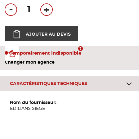
Bandes
-
+
Pannea
AJOUTER AU DEVIS
Panneau
Temporairement indisponible
Changer mon agence
CARACTÉRISTIQUES TECHNIQUES
Plus
d'informations
EDILIANS SIEGE