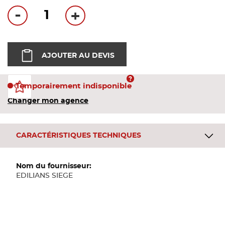
Bandes
-
+
Pannea
AJOUTER AU DEVIS
Panneau
Temporairement indisponible
Changer mon agence
CARACTÉRISTIQUES TECHNIQUES
Plus
d'informations
EDILIANS SIEGE