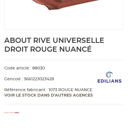
Aménagement extérieur
Panneau
Porte c
Accesso
Plafond
Clôture 
stratifié
Bois br
Panneau
Fenêtre 
Accesso
plafond
Carrele
Skip
ABOUT RIVE UNIVERSELLE
to
Panneau
Portail,
Colle et
the
DROIT ROUGE NUANCÉ
beginning
of
Tablette
Carreau
the
Code article : 88030
images
gallery
Panneau
Étanché
Gencod : 3661223023428
Référence fabricant : 1073 ROUGE NUANCE
VOIR LE STOCK DANS D'AUTRES AGENCES
Panneau
Pannea
loading...