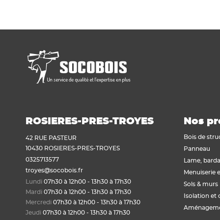
Voir tout
Plaque de plâtre acoustique
Plaque de plâtre feu
Plaque de plâtre haute dureté
Plaque de plâtre hydrofuge
Plaque de plâtre plafond
Plaque de plâtre sol
Plaque de plâtre standard
Plaque autres matériaux
ROSIERES-PRES-TROYES
Nos pr
Bois de stru
42 RUE PASTEUR
10430 ROSIERES-PRES-TROYES
Panneau
0325713577
Lame, barda
troyes@socobois.fr
Menuiserie e
Lundi
07h30 à 12h00 - 13h30 à 17h30
Sols & murs
Mardi
07h30 à 12h00 - 13h30 à 17h30
Isolation et 
Mercredi
07h30 à 12h00 - 13h30 à 17h30
Aménagemen
Jeudi
07h30 à 12h00 - 13h30 à 17h30