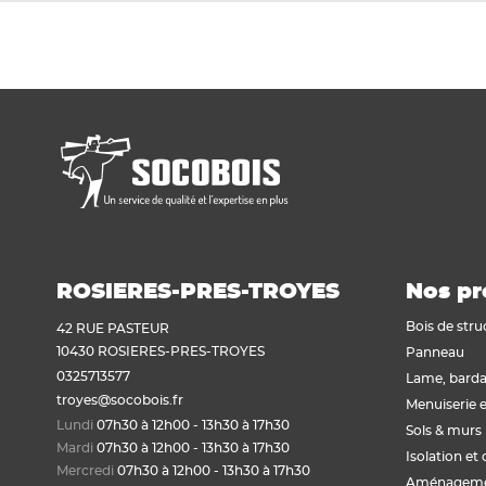
Voir tout
Plaque de plâtre acoustique
Plaque de plâtre feu
Plaque de plâtre haute dureté
Plaque de plâtre hydrofuge
Plaque de plâtre plafond
Plaque de plâtre sol
Plaque de plâtre standard
Plaque autres matériaux
ROSIERES-PRES-TROYES
Nos pr
Bois de stru
42 RUE PASTEUR
10430 ROSIERES-PRES-TROYES
Panneau
0325713577
Lame, barda
troyes@socobois.fr
Menuiserie e
Lundi
07h30 à 12h00 - 13h30 à 17h30
Sols & murs
Mardi
07h30 à 12h00 - 13h30 à 17h30
Isolation et 
Mercredi
07h30 à 12h00 - 13h30 à 17h30
Aménagemen