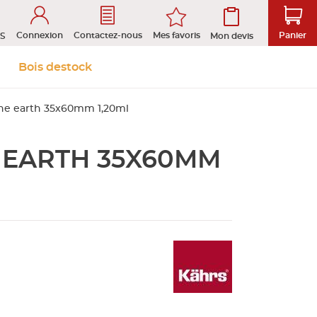
Connexion
Mes favoris
Contactez-nous
Panier
S
Mon devis
 &
Isolation et
Aménagement
Bois destock
Le stock
Prendre rendez-vous en ligne
s
cloison
extérieur
ne earth 35x60mm 1,20ml
 EARTH 35X60MM
tion
ROFIL
D