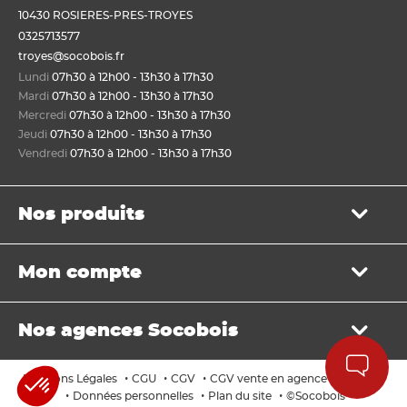
10430 ROSIERES-PRES-TROYES
0325713577
troyes@socobois.fr
Lundi
07h30 à 12h00 - 13h30 à 17h30
Mardi
07h30 à 12h00 - 13h30 à 17h30
Mercredi
07h30 à 12h00 - 13h30 à 17h30
Jeudi
07h30 à 12h00 - 13h30 à 17h30
Vendredi
07h30 à 12h00 - 13h30 à 17h30
Nos produits
Bois de structure et de charpente
Mon compte
Panneau
Lame, bardage et lambris
Mon panier
Menuiserie et fenêtre de toit
Nos agences Socobois
Mes bons de livraison
Sols & murs
Mes factures
Isolation et cloison
Localisez nos agences
Payer en ligne
•
•
•
•
Mentions Légales
CGU
CGV
CGV vente en agence
Cookies
Aménagement extérieur
Les services Socobois
•
•
•
Données personnelles
Plan du site
©Socobois