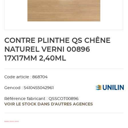
Aménagement extérieur
Panneau
Porte c
Accesso
Plafond
Clôture 
stratifié
Bois br
Panneau
Fenêtre 
Accesso
plafond
Carrele
Skip
CONTRE PLINTHE QS CHÊNE
to
Panneau
Portail,
Colle et
the
NATUREL VERNI 00896
beginning
17X17MM 2,40ML
of
Tablette
Carreau
the
images
gallery
Code article : 868704
Panneau
Étanché
Gencod : 5410455042961
Panneau
Référence fabricant : QSSCOT00896
VOIR LE STOCK DANS D'AUTRES AGENCES
Pannea
loading...