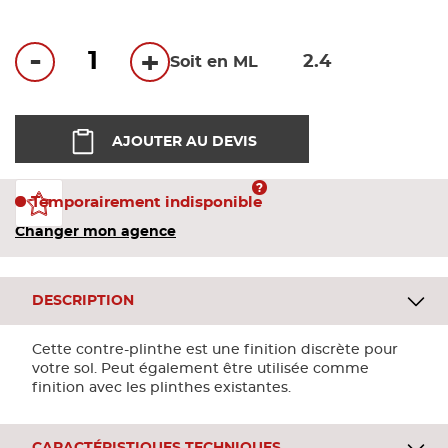
Bandes
-
+
Soit en ML
Pannea
Panneau
AJOUTER AU DEVIS
Temporairement indisponible
Changer mon agence
DESCRIPTION
Cette contre-plinthe est une finition discrète pour
votre sol. Peut également être utilisée comme
finition avec les plinthes existantes.