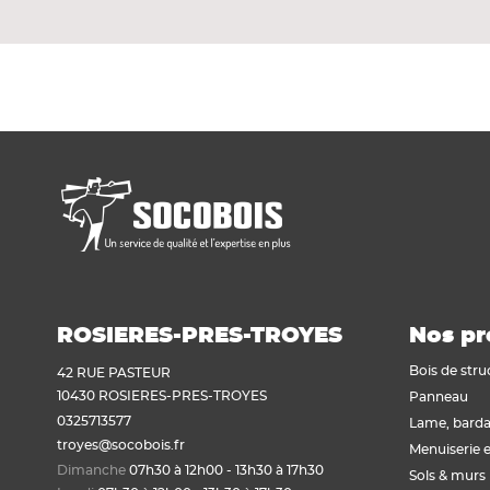
Accessoire de finition PVC pour sous-toiture
Voir tout
Plaque de plâtre acoustique
Plaque de plâtre feu
Plaque de plâtre haute dureté
Plaque de plâtre hydrofuge
Plaque de plâtre plafond
Plaque de plâtre sol
Plaque de plâtre standard
Plaque autres matériaux
ROSIERES-PRES-TROYES
Nos pr
Bois de stru
42 RUE PASTEUR
10430 ROSIERES-PRES-TROYES
Panneau
0325713577
Lame, barda
troyes@socobois.fr
Menuiserie e
Dimanche
07h30 à 12h00 - 13h30 à 17h30
Sols & murs