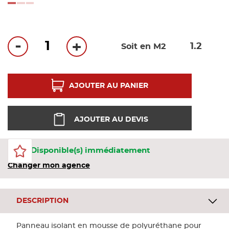
Bandes
loading...
Pannea
-
+
Soit en M2
Panneau
AJOUTER AU PANIER
AJOUTER AU DEVIS
105 Disponible(s) immédiatement
Changer mon agence
DESCRIPTION
Panneau isolant en mousse de polyuréthane pour