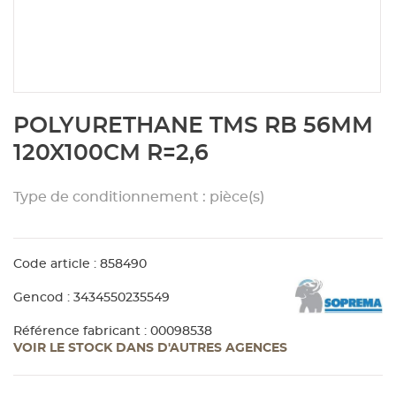
Aménagement extérieur
Panneau
Porte c
Accesso
Plafond
Clôture 
stratifié
Bois br
Panneau
Fenêtre 
Accesso
plafond
Carrele
Skip
POLYURETHANE TMS RB 56MM
to
Panneau
Portail,
Colle et
the
120X100CM R=2,6
beginning
of
Tablette
Carreau
Type de conditionnement : pièce(s)
the
images
gallery
Panneau
Étanché
Code article : 858490
Panneau
Gencod : 3434550235549
Référence fabricant : 00098538
VOIR LE STOCK DANS D'AUTRES AGENCES
Pannea