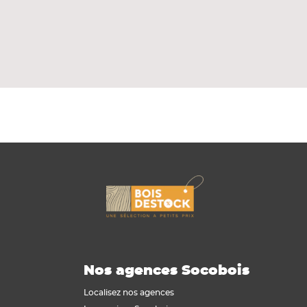
 peinture acrylique ou lasure.
Nos agences Socobois
Localisez nos agences