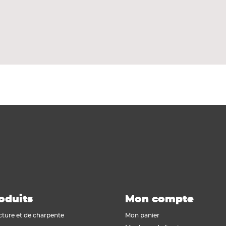
ciment, de sable et de cellulose surface revêtue d'une
(Classic).
100 clips / 1 bande EPDM.
oduits
Mon compte
cture et de charpente
Mon panier