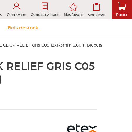
Connexion
Mes favoris
Contactez-nous
Panier
S
Mon devis
 &
Isolation et
Aménagement
Bois destock
Le stock
Prendre rendez-vous en ligne
s
cloison
extérieur
CLICK RELIEF gris C05 12x173mm 3,60m pièce(s)
RELIEF GRIS C05
tion
ROFIL
)
D