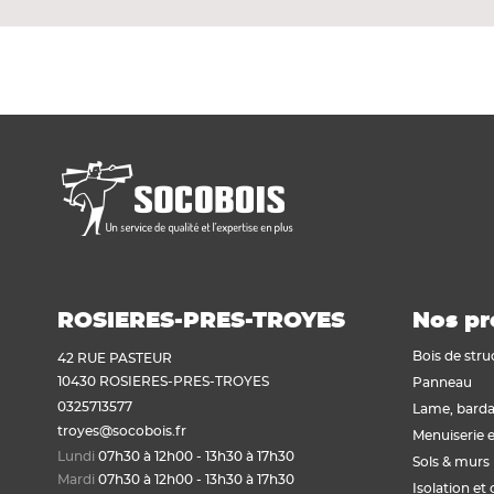
Voir tout
Plaque de plâtre acoustique
Plaque de plâtre feu
Plaque de plâtre haute dureté
Plaque de plâtre hydrofuge
Plaque de plâtre plafond
Plaque de plâtre sol
Plaque de plâtre standard
Plaque autres matériaux
ROSIERES-PRES-TROYES
Nos pr
Bois de stru
42 RUE PASTEUR
10430 ROSIERES-PRES-TROYES
Panneau
0325713577
Lame, barda
troyes@socobois.fr
Menuiserie e
Lundi
07h30 à 12h00 - 13h30 à 17h30
Sols & murs
Mardi
07h30 à 12h00 - 13h30 à 17h30
Isolation et 