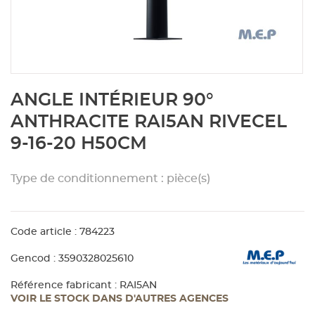
Aménagement extérieur
Panneau
Porte c
Accesso
Plafond
Clôture 
stratifié
Bois br
Panneau
Fenêtre 
Accesso
plafond
Carrele
Skip
ANGLE INTÉRIEUR 90°
to
Panneau
Portail,
Colle et
the
ANTHRACITE RAI5AN RIVECEL
beginning
9-16-20 H50CM
of
Tablette
Carreau
the
images
Type de conditionnement : pièce(s)
gallery
Panneau
Étanché
Code article : 784223
Panneau
Gencod : 3590328025610
Pannea
Référence fabricant : RAI5AN
VOIR LE STOCK DANS D'AUTRES AGENCES