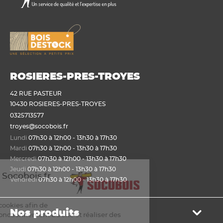
ROSIERES-PRES-TROYES
42 RUE PASTEUR
10430 ROSIERES-PRES-TROYES
0325713577
troyes@socobois.fr
Lundi
07h30 à 12h00 - 13h30 à 17h30
Mardi
07h30 à 12h00 - 13h30 à 17h30
Mercredi
07h30 à 12h00 - 13h30 à 17h30
Jeudi
07h30 à 12h00 - 13h30 à 17h30
envenue sur Socobois.fr
Vendredi
07h30 à 12h00 - 13h30 à 17h30
ookies
s utilisons des cookies afin de
Nos produits
mettre un bon fonctionnement du site et réaliser des