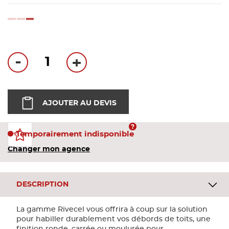
Bandes
loading...
Pannea
-
+
Panneau
AJOUTER AU DEVIS
Temporairement indisponible
Changer mon agence
DESCRIPTION
La gamme Rivecel vous offrira à coup sur la solution
pour habiller durablement vos débords de toits, une