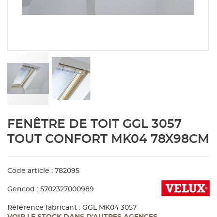
Aménagement extérieur
Panneau
Porte c
Accesso
Plafond
Clôture 
stratifié
Bois br
Panneau
Fenêtre 
Accesso
plafond
Carrele
Panneau
Portail,
Colle et
Tablette
Carreau
Skip
FENÊTRE DE TOIT GGL 3057
to
the
Panneau
Étanché
TOUT CONFORT MK04 78X98CM
beginning
of
Panneau
the
Code article : 782095
images
gallery
Gencod : 5702327000989
Pannea
Référence fabricant : GGL MK04 3057