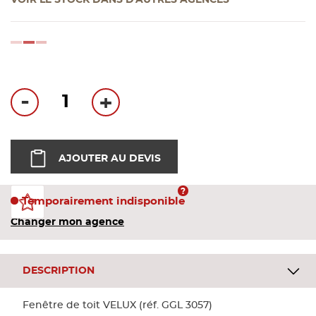
VOIR LE STOCK DANS D'AUTRES AGENCES
Bandes
loading...
Pannea
Panneau
-
+
AJOUTER AU DEVIS
Temporairement indisponible
Changer mon agence
DESCRIPTION
Fenêtre de toit VELUX (réf. GGL 3057)