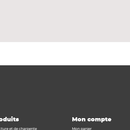
oduits
Mon compte
cture et de charpente
Mon panier