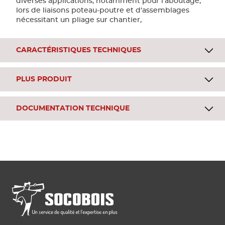
diverses applications, notamment pour l’aboutage,
Bandes
lors de liaisons poteau-poutre et d'assemblages
nécessitant un pliage sur chantier,
Pannea
CARACTÉRISTIQUES TECHNIQUES
Panneau
PLUS PRODUIT
DOCUMENTATION TECHNIQUE