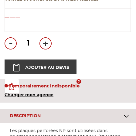
Aménagement extérieur
Panneau
Porte c
Accesso
Plafond
Clôture 
stratifié
Bois br
loading...
Panneau
Fenêtre 
Accesso
plafond
Carrele
-
+
Panneau
Portail,
Colle et
Tablette
Carreau
AJOUTER AU DEVIS
Panneau
Étanché
Temporairement indisponible
Changer mon agence
Panneau
DESCRIPTION
Pannea
Les plaques perforées NP sont utilisées dans