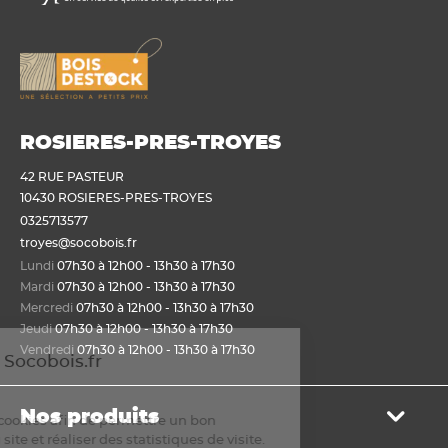
ROSIERES-PRES-TROYES
42 RUE PASTEUR
10430 ROSIERES-PRES-TROYES
0325713577
troyes@socobois.fr
Lundi
07h30 à 12h00 - 13h30 à 17h30
Mardi
07h30 à 12h00 - 13h30 à 17h30
Mercredi
07h30 à 12h00 - 13h30 à 17h30
Jeudi
07h30 à 12h00 - 13h30 à 17h30
Vendredi
07h30 à 12h00 - 13h30 à 17h30
envenue sur Socobois.fr
ookies
Nos produits
us utilisons des cookies afin de permettre un bon
nctionnement du site et réaliser des statistiques de visite.