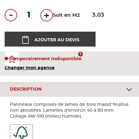
Bandes
-
+
Soit en M2
Pannea
AJOUTER AU DEVIS
Panneau
Temporairement indisponible
Changer mon agence
DESCRIPTION
Panneaux composés de lames de bois massif feuillus
non aboutées. Lamelles d'environ 40 à 80 mm.
Collage AW 100 (milieu humide).