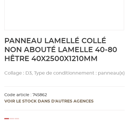
Aménagement extérieur
Panneau
Porte c
Accesso
Plafond
Clôture 
stratifié
Bois br
Panneau
Fenêtre 
Accesso
plafond
Carrele
Skip
PANNEAU LAMELLÉ COLLÉ
to
Panneau
Portail,
Colle et
the
NON ABOUTÉ LAMELLE 40-80
beginning
HÊTRE 40X2500X1210MM
of
Tablette
Carreau
the
images
Collage : D3, Type de conditionnement : panneau(x)
gallery
Panneau
Étanché
Code article : 745862
Panneau
VOIR LE STOCK DANS D'AUTRES AGENCES
Pannea
loading...