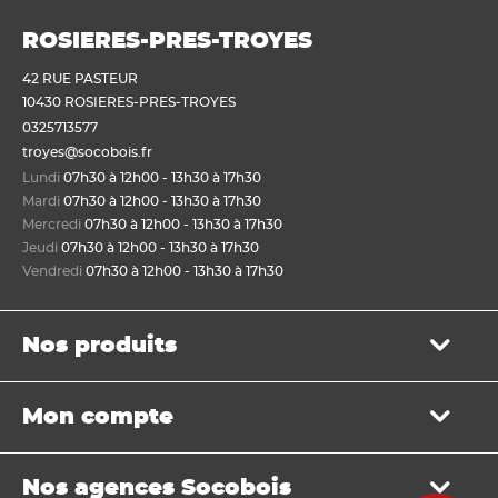
ROSIERES-PRES-TROYES
42 RUE PASTEUR
10430 ROSIERES-PRES-TROYES
0325713577
troyes@socobois.fr
Lundi
07h30 à 12h00 - 13h30 à 17h30
Mardi
07h30 à 12h00 - 13h30 à 17h30
Mercredi
07h30 à 12h00 - 13h30 à 17h30
Jeudi
07h30 à 12h00 - 13h30 à 17h30
Vendredi
07h30 à 12h00 - 13h30 à 17h30
Nos produits
Bois de structure et de charpente
Mon compte
Panneau
Lame, bardage et lambris
Mon panier
Menuiserie et fenêtre de toit
Nos agences Socobois
Mes bons de livraison
Sols & murs