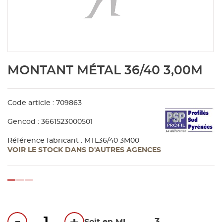
Aménagement extérieur
Panneau
Porte c
Accesso
Plafond
Clôture 
stratifié
Bois br
Panneau
Fenêtre 
Accesso
plafond
Carrele
Skip
MONTANT MÉTAL 36/40 3,00M
to
Panneau
Portail,
Colle et
the
beginning
of
Code article : 709863
Tablette
Carreau
the
Gencod : 3661523000501
images
gallery
Panneau
Étanché
Référence fabricant : MTL36/40 3M00
VOIR LE STOCK DANS D'AUTRES AGENCES
Panneau
loading...
Pannea