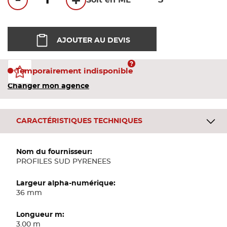
-
+
Soit en ML
Bandes
Pannea
AJOUTER AU DEVIS
Panneau
Temporairement indisponible
Changer mon agence
CARACTÉRISTIQUES TECHNIQUES
Plus
d'informations
PROFILES SUD PYRENEES
36 mm
3.00 m