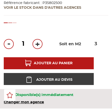
Bandes
Référence fabricant : P35802500
VOIR LE STOCK DANS D'AUTRES AGENCES
Pannea
loading...
Panneau
-
+
Soit en M2
AJOUTER AU PANIER
AJOUTER AU DEVIS
261 Disponible(s) immédiatement
Changer mon agence