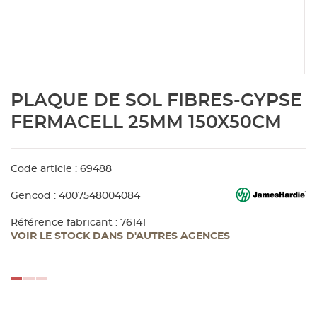
Aménagement extérieur
Panneau
Porte c
Accesso
Plafond
Clôture 
stratifié
Bois br
Panneau
Fenêtre 
Accesso
plafond
Carrele
Skip
PLAQUE DE SOL FIBRES-GYPSE
to
Panneau
Portail,
Colle et
the
FERMACELL 25MM 150X50CM
beginning
of
Tablette
Carreau
the
Code article : 69488
images
gallery
Panneau
Étanché
Gencod : 4007548004084
Référence fabricant : 76141
VOIR LE STOCK DANS D'AUTRES AGENCES
Panneau
Pannea
loading...