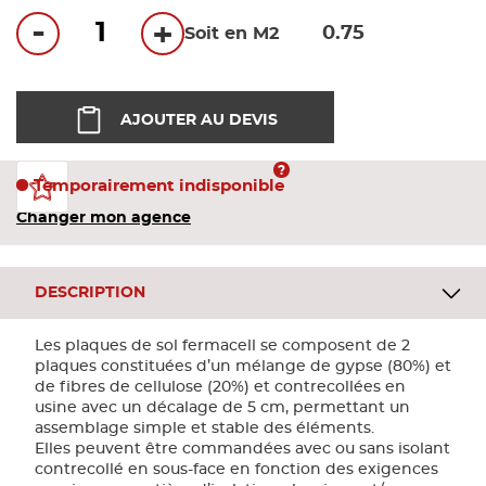
Bandes
-
+
Soit en M2
Pannea
AJOUTER AU DEVIS
Panneau
Temporairement indisponible
Changer mon agence
DESCRIPTION
Les plaques de sol fermacell se composent de 2
plaques constituées d’un mélange de gypse (80%) et
de fibres de cellulose (20%) et contrecollées en
usine avec un décalage de 5 cm, permettant un
assemblage simple et stable des éléments.
Elles peuvent être commandées avec ou sans isolant
contrecollé en sous-face en fonction des exigences