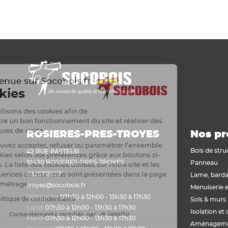
Voir tout
Plaque de plâtre acoustique
Plaque de plâtre feu
Plaque de plâtre haute dureté
Plaque de plâtre hydrofuge
Plaque de plâtre plafond
Plaque de plâtre sol
Bienvenue sur Socobois.fr
Cookies
Plaque de plâtre standard
Plaque autres matériaux
Nous utilisons des cookies afin de
permettre un bon fonctionnement du site et réaliser des
statistiques de visite.
ROSIERES-PRES-TROYES
Nos pr
Vous pouvez accepter, refuser ou paramétrer l’ensemble
Bois de stru
42 RUE PASTEUR
des cookies selon vos préférences grâce aux boutons ci-
10430 ROSIERES-PRES-TROYES
Panneau
dessous. La liste des cookies utilisés sur notre site et les
0325713577
conséquences de leur refus sont présentées dans la page
Lame, barda
de paramétrage.
troyes@socobois.fr
Menuiserie e
Dimanche
07h30 à 12h00 - 13h30 à 17h30
Lire la politique de confidentialité
Sols & murs
Lundi
07h30 à 12h00 - 13h30 à 17h30
Isolation et 
Consentements certifiés par
Mardi
07h30 à 12h00 - 13h30 à 17h30
Aménagemen