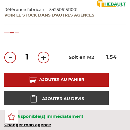
Bandes
Référence fabricant : 5425061511001
VOIR LE STOCK DANS D'AUTRES AGENCES
Pannea
loading...
Panneau
-
+
Soit en M2
AJOUTER AU PANIER
AJOUTER AU DEVIS
59 Disponible(s) immédiatement
Changer mon agence