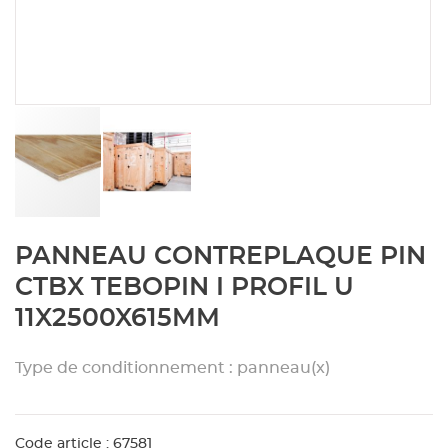
Aménagement extérieur
Panneau
Porte c
Accesso
Plafond
Clôture 
stratifié
Bois br
Panneau
Fenêtre 
Accesso
plafond
Carrele
Panneau
Portail,
Colle et
Tablette
Carreau
Skip
PANNEAU CONTREPLAQUE PIN
to
the
Panneau
Étanché
CTBX TEBOPIN I PROFIL U
beginning
11X2500X615MM
of
Panneau
the
images
Type de conditionnement : panneau(x)
gallery
Pannea
Code article : 67581