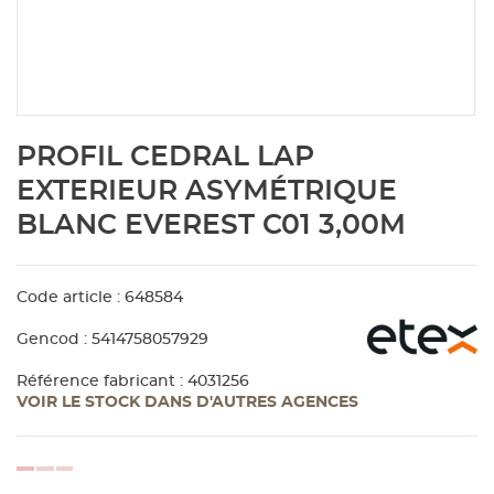
Aménagement extérieur
Panneau
Porte c
Accesso
Plafond
Clôture 
stratifié
Bois br
Panneau
Fenêtre 
Accesso
plafond
Carrele
Skip
PROFIL CEDRAL LAP
to
Panneau
Portail,
Colle et
the
EXTERIEUR ASYMÉTRIQUE
beginning
BLANC EVEREST C01 3,00M
of
Tablette
Carreau
the
images
gallery
Code article : 648584
Panneau
Étanché
Gencod : 5414758057929
Panneau
Référence fabricant : 4031256
VOIR LE STOCK DANS D'AUTRES AGENCES
Pannea
loading...