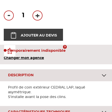
Bandes
-
+
Pannea
Panneau
AJOUTER AU DEVIS
Temporairement indisponible
Changer mon agence
DESCRIPTION
Profil de coin extérieur CEDRAL LAP, laqué
asymétrique.
S'installe avant la pose des clins.