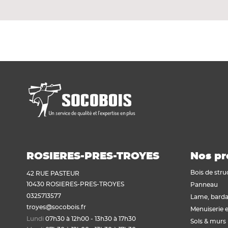
Les couvre-joints UPM ProFi Deck sont suffi
Voir tout
Plaque de plâtre acoustique
Plaque de plâtre feu
Plaque de plâtre haute dureté
Plaque de plâtre hydrofuge
Plaque de plâtre plafond
Plaque de plâtre sol
Plaque de plâtre standard
Plaque autres matériaux
ROSIERES-PRES-TROYES
Nos pr
Bois de stru
42 RUE PASTEUR
10430 ROSIERES-PRES-TROYES
Panneau
0325713577
Lame, barda
troyes@socobois.fr
Menuiserie e
Lundi
07h30 à 12h00 - 13h30 à 17h30
Sols & murs