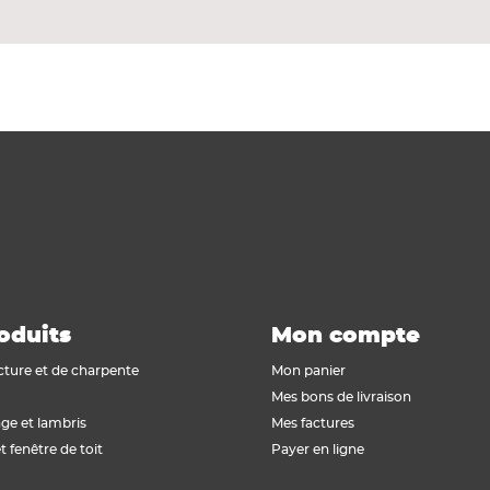
samment flexibles pour construire de belles terrasses 
oduits
Mon compte
cture et de charpente
Mon panier
Mes bons de livraison
ge et lambris
Mes factures
t fenêtre de toit
Payer en ligne