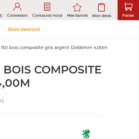
Connexion
Mes favoris
Contactez-nous
Panier
S
Mon devis
 &
Isolation et
Aménagement
Bois destock
Le stock
Prendre rendez-vous en ligne
s
cloison
extérieur
 150 bois composite gris argent 12x66mm 4,00m
0 BOIS COMPOSITE
tion
ROFIL
4,00M
s)
D