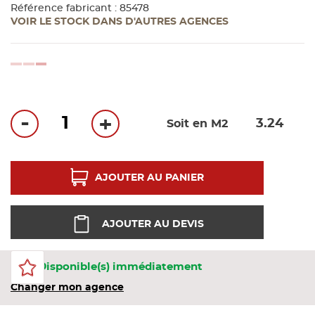
Bandes
Référence fabricant : 85478
VOIR LE STOCK DANS D'AUTRES AGENCES
Pannea
loading...
Panneau
-
+
Soit en M2
AJOUTER AU PANIER
AJOUTER AU DEVIS
54 Disponible(s) immédiatement
Changer mon agence